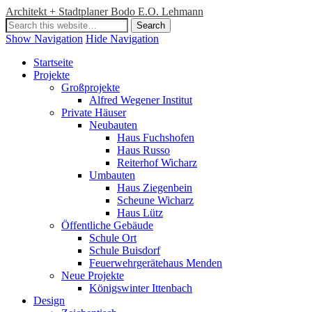
Architekt + Stadtplaner Bodo E.O. Lehmann
Show Navigation
Hide Navigation
Startseite
Projekte
Großprojekte
Alfred Wegener Institut
Private Häuser
Neubauten
Haus Fuchshofen
Haus Russo
Reiterhof Wicharz
Umbauten
Haus Ziegenbein
Scheune Wicharz
Haus Lütz
Öffentliche Gebäude
Schule Ort
Schule Buisdorf
Feuerwehrgerätehaus Menden
Neue Projekte
Königswinter Ittenbach
Design