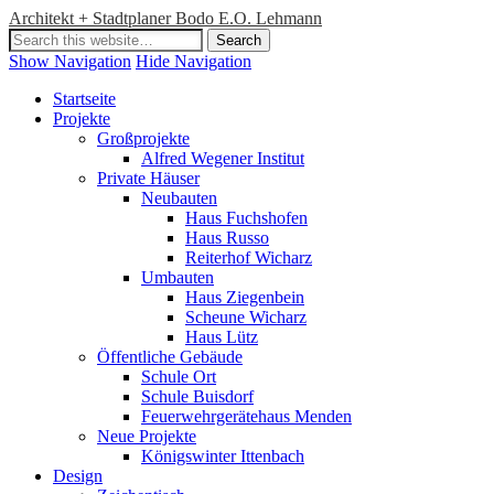
Architekt + Stadtplaner Bodo E.O. Lehmann
Show Navigation
Hide Navigation
Startseite
Projekte
Großprojekte
Alfred Wegener Institut
Private Häuser
Neubauten
Haus Fuchshofen
Haus Russo
Reiterhof Wicharz
Umbauten
Haus Ziegenbein
Scheune Wicharz
Haus Lütz
Öffentliche Gebäude
Schule Ort
Schule Buisdorf
Feuerwehrgerätehaus Menden
Neue Projekte
Königswinter Ittenbach
Design