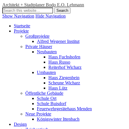
Architekt + Stadtplaner Bodo E.O. Lehmann
Show Navigation
Hide Navigation
Startseite
Projekte
Großprojekte
Alfred Wegener Institut
Private Häuser
Neubauten
Haus Fuchshofen
Haus Russo
Reiterhof Wicharz
Umbauten
Haus Ziegenbein
Scheune Wicharz
Haus Lütz
Öffentliche Gebäude
Schule Ort
Schule Buisdorf
Feuerwehrgerätehaus Menden
Neue Projekte
Königswinter Ittenbach
Design