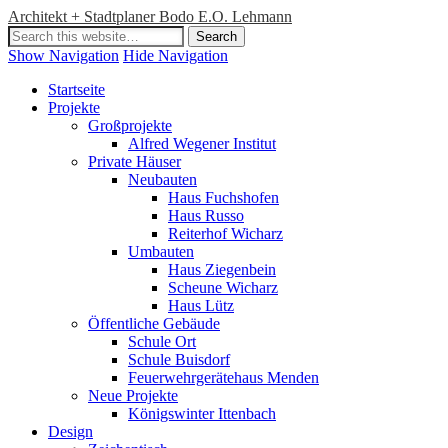
Architekt + Stadtplaner Bodo E.O. Lehmann
Show Navigation
Hide Navigation
Startseite
Projekte
Großprojekte
Alfred Wegener Institut
Private Häuser
Neubauten
Haus Fuchshofen
Haus Russo
Reiterhof Wicharz
Umbauten
Haus Ziegenbein
Scheune Wicharz
Haus Lütz
Öffentliche Gebäude
Schule Ort
Schule Buisdorf
Feuerwehrgerätehaus Menden
Neue Projekte
Königswinter Ittenbach
Design